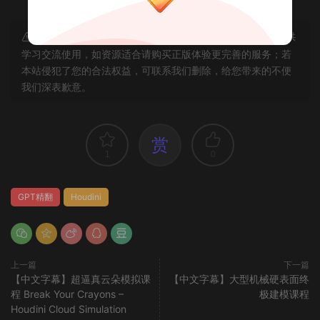
声明：本站所有资源均为互联网收集而来和网友投稿，仅供
学习交流使用，如资源适合请购买正版体验更完善的服务；若
本站侵犯了您的合法权益，可联系我们删除，给您带来的不便
我们深表歉意。
赏
1
0
GPT精翻
Houdini
上一篇
下一篇
【中文字幕】超逼真云朵模拟课
【中文字幕】大型机械硬表面终
程 Break Your Crayons –
极建模课程
Houdini Cloud Simulation