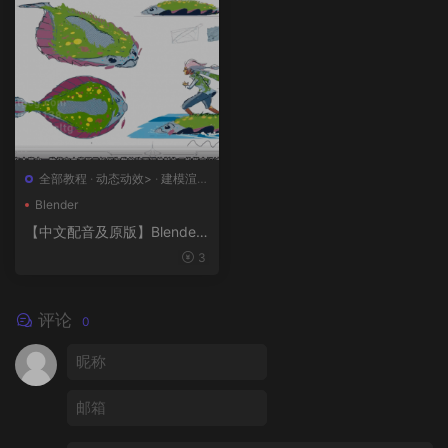
全部教程
·
动态动效>
·
建模渲染
>
·
概念设计>
·
绘画插图>
Blender
【中文配音及原版】Blender
风格化动画制作
3
评论
0