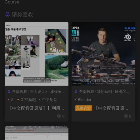
Course
猜你喜欢
全部教程
·
平面设计>
·
建模渲染
全部教程
·
其他系列
·
建模渲染>
>
·
日韩系列
·
概念设计>
AI
GPT精翻
中文配音
Blender
【中文配音及原版】】利用人
【中文配音及原
完整资源
工智能和3D技术的混合BX流
版】终极武器大师班2｜AR-1
8
8
程和品牌艺术设计
5全流程硬表面王者课（中文
语音版+中文字幕版+工程文
件）