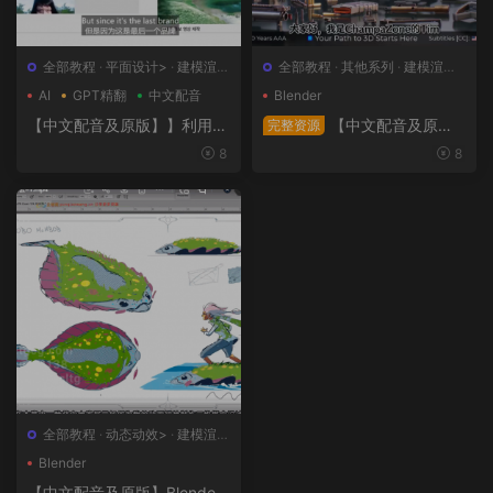
全部教程
·
平面设计>
·
建模渲染
全部教程
·
其他系列
·
建模渲染>
>
·
日韩系列
·
概念设计>
AI
GPT精翻
中文配音
Blender
【中文配音及原版】】利用人
【中文配音及原
完整资源
工智能和3D技术的混合BX流
版】终极武器大师班2｜AR-1
8
8
程和品牌艺术设计
5全流程硬表面王者课（中文
语音版+中文字幕版+工程文
件）
全部教程
·
动态动效>
·
建模渲染
>
·
概念设计>
·
绘画插图>
Blender
【中文配音及原版】Blender