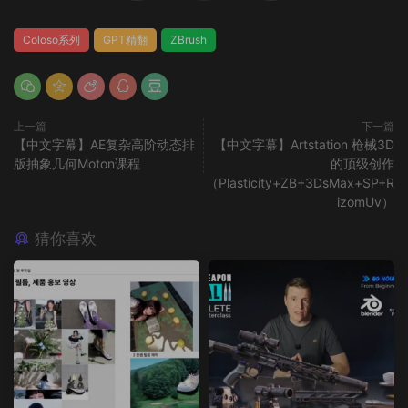
Coloso系列
GPT精翻
ZBrush
上一篇
下一篇
【中文字幕】AE复杂高阶动态排
【中文字幕】Artstation 枪械3D
版抽象几何Moton课程
的顶级创作
（Plasticity+ZB+3DsMax+SP+R
izomUv）
猜你喜欢