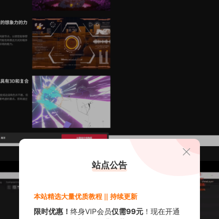
站点公告
本站精选大量优质教程 || 持续更新
限时优惠！
终身VIP会员
仅需99元
！现在开通