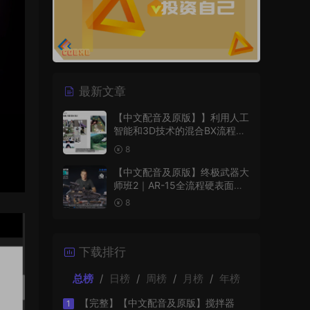
最新文章
【中文配音及原版】】利用人工
智能和3D技术的混合BX流程和
品牌艺术设计
8
【中文配音及原版】终极武器大
师班2｜AR-15全流程硬表面王
者课（中文语音版+中文字幕版
8
+工程文件）
下载排行
总榜
/
日榜
/
周榜
/
月榜
/
年榜
【完整】【中文配音及原版】搅拌器
1