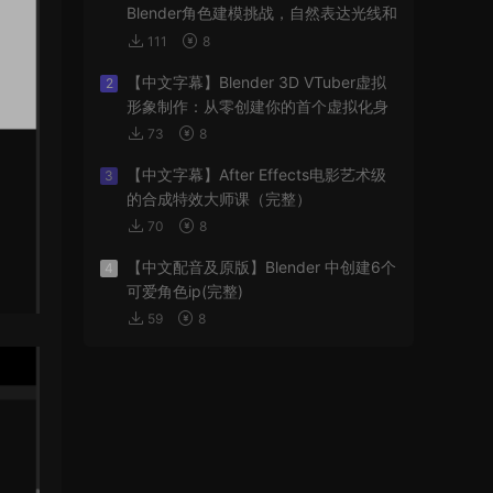
Blender角色建模挑战，自然表达光线和
阴影
111
8
【中文字幕】Blender 3D VTuber虚拟
2
形象制作：从零创建你的首个虚拟化身
73
8
【中文字幕】After Effects电影艺术级
3
的合成特效大师课（完整）
70
8
【中文配音及原版】Blender 中创建6个
4
可爱角色ip(完整)
59
8