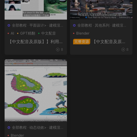
全部教程
·
平面设计>
·
建模渲染
全部教程
·
其他系列
·
建模渲染>
>
·
日韩系列
·
概念设计>
AI
GPT精翻
中文配音
Blender
【中文配音及原版】】利用人
【中文配音及原
完整资源
工智能和3D技术的混合BX流
版】终极武器大师班2｜AR-1
8
8
程和品牌艺术设计
5全流程硬表面王者课（中文
语音版+中文字幕版+工程文
件）
全部教程
·
动态动效>
·
建模渲染
>
·
概念设计>
·
绘画插图>
Blender