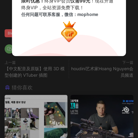
限时优惠！
终身VIP会员
仅需99元
！现在开通
终身VIP，全站资源免费下载！
赏
任何问题可联系客服，微信：mophome
3
0
Blender
Coloso系列
上一篇
下一篇
【中文配音及原版】使用 3D 模
houdini艺术家Hoang Nguyen会
型创建的 VTuber 插图
员频道
猜你喜欢