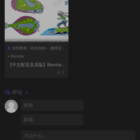
全部教程
·
动态动效>
·
建模渲染
>
·
概念设计>
·
绘画插图>
Blender
【中文配音及原版】Blender
风格化动画制作
3
评论
0