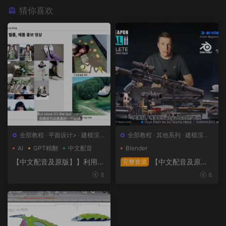
猜你喜欢
全部教程
·
平面设计>
·
建模渲染
全部教程
·
其他系列
·
建模渲染>
>
·
日韩系列
·
概念设计>
AI
GPT精翻
中文配音
Blender
【中文配音及原版】】利用人
【中文配音及原
完整资源
工智能和3D技术的混合BX流
版】终极武器大师班2｜AR-1
8
8
程和品牌艺术设计
5全流程硬表面王者课（中文
语音版+中文字幕版+工程文
件）