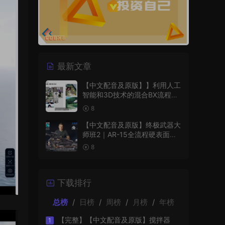
最新文章
【中文配音及原版】】利用人工
智能和3D技术的混合BX流程和
品牌艺术设计
8
【中文配音及原版】终极武器大
师班2｜AR-15全流程硬表面王
者课（中文语音版+中文字幕版
8
+工程文件）
下载排行
总榜
/
日榜
/
周榜
/
月榜
/
年榜
【完整】【中文配音及原版】搅拌器
1