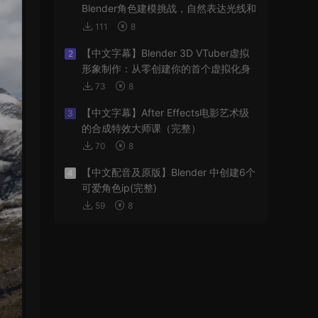
Blender角色建模挑战，自然表达光线和
阴影
111
8
【中文字幕】Blender 3D VTuber虚拟
2
形象制作：从零创建你的首个虚拟化身
73
8
【中文字幕】After Effects电影艺术级
3
的合成特效大师课（完整）
70
8
【中文配音及原版】Blender 中创建6个
4
可爱角色ip(完整)
59
8