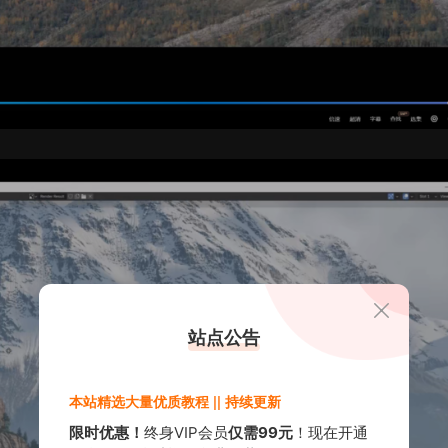
站点公告
本站精选大量优质教程 || 持续更新
限时优惠！
终身VIP会员
仅需99元
！现在开通