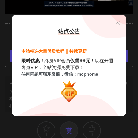
资源下载
站点公告
3
下载价格
金币
VIP免费
本站精选大量优质教程 || 持续更新
立即购买
限时优惠！
终身VIP会员
仅需99元
！现在开通
终身VIP，全站资源免费下载！
任何问题可联系客服，微信：mophome
声明：本站所有资源均为互联网收集而来和网友投稿，仅供
学习交流使用，如资源适合请购买正版体验更完善的服务；若
本站侵犯了您的合法权益，可联系我们删除，给您带来的不便
我们深表歉意。
赏
1
0