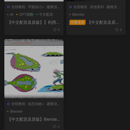
全部教程
·
平面设计>
·
建模渲染
全部教程
·
其他系列
·
建模渲染>
>
·
日韩系列
·
概念设计>
AI
GPT精翻
中文配音
Blender
【中文配音及原版】】利用人
【中文配音及原
完整资源
工智能和3D技术的混合BX流
版】终极武器大师班2｜AR-1
8
8
程和品牌艺术设计
5全流程硬表面王者课（中文
语音版+中文字幕版+工程文
件）
全部教程
·
动态动效>
·
建模渲染
>
·
概念设计>
·
绘画插图>
Blender
【中文配音及原版】Blender
风格化动画制作
3