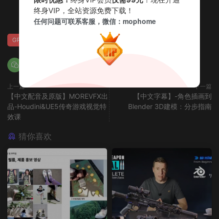
赏
终身VIP，全站资源免费下载！
0
0
任何问题可联系客服，微信：mophome
GPT精翻
Houdini
上一篇
下一篇
【中文配音及原版】MOREVFX出
【中文字幕】-角色插画到
品-Houdini&UE5传奇游戏视觉特
Blender 3D建模：分步指南
效课
猜你喜欢