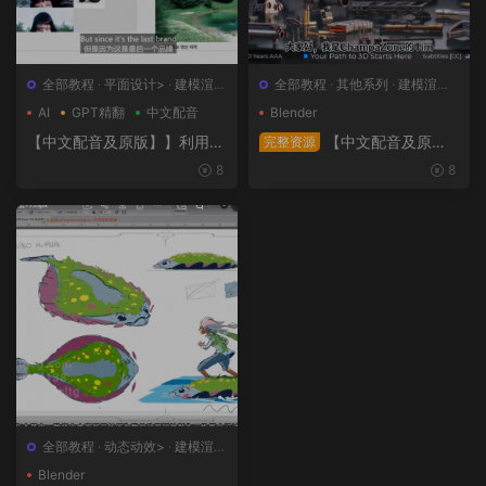
全部教程
·
平面设计>
·
建模渲染
全部教程
·
其他系列
·
建模渲染>
>
·
日韩系列
·
概念设计>
AI
GPT精翻
中文配音
Blender
【中文配音及原版】】利用人
【中文配音及原
完整资源
工智能和3D技术的混合BX流
版】终极武器大师班2｜AR-1
8
8
程和品牌艺术设计
5全流程硬表面王者课（中文
语音版+中文字幕版+工程文
件）
全部教程
·
动态动效>
·
建模渲染
>
·
概念设计>
·
绘画插图>
Blender