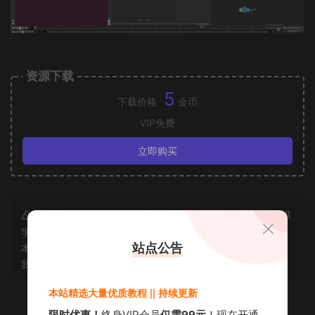
资源下载
5
下载价格
金币
VIP免费
立即购买
声明：本站所有资源均为互联网收集而来和网友投稿，仅供
学习交流使用，如资源适合请购买正版体验更完善的服务；若
站点公告
本站侵犯了您的合法权益，可联系我们删除，给您带来的不便
我们深表歉意。
本站精选大量优质教程 || 持续更新
限时优惠！
终身VIP会员
仅需99元
！现在开通