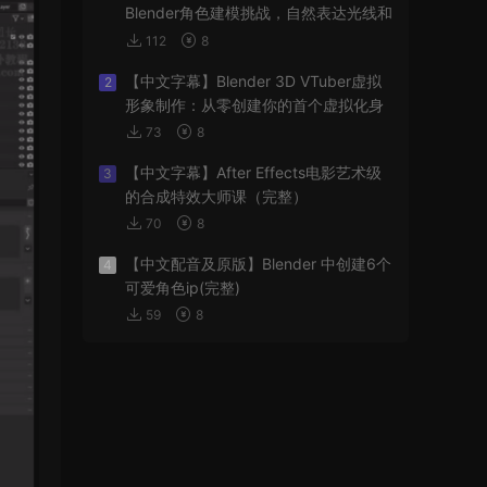
Blender角色建模挑战，自然表达光线和
阴影
112
8
【中文字幕】Blender 3D VTuber虚拟
2
形象制作：从零创建你的首个虚拟化身
73
8
【中文字幕】After Effects电影艺术级
3
的合成特效大师课（完整）
70
8
【中文配音及原版】Blender 中创建6个
4
可爱角色ip(完整)
59
8