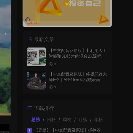
最新文章
【中文配音及原版】】利用人工
智能和3D技术的混合BX流程和
品牌艺术设计
8
【中文配音及原版】终极武器大
师班2｜AR-15全流程硬表面王
者课（中文语音版+中文字幕版
8
+工程文件）
下载排行
总榜
/
日榜
/
周榜
/
月榜
/
年榜
【完整】【中文配音及原版】搅拌器
1