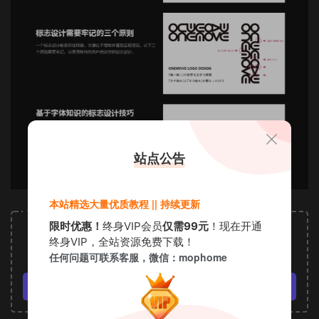
站点公告
本站精选大量优质教程 || 持续更新
资源下载
限时优惠！
终身VIP会员
仅需99元
！现在开通
8
下载价格
金币
终身VIP，全站资源免费下载！
任何问题可联系客服，微信：mophome
VIP免费
立即购买