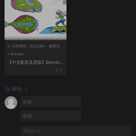
全部教程
·
动态动效>
·
建模渲染
>
·
概念设计>
·
绘画插图>
Blender
【中文配音及原版】Blender
风格化动画制作
3
评论
0