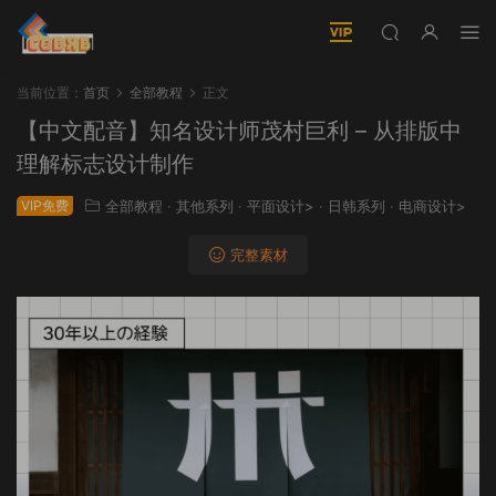
当前位置：
首页
全部教程
正文
【中文配音】知名设计师茂村巨利 – 从排版中
理解标志设计制作
VIP免费
全部教程
·
其他系列
·
平面设计>
·
日韩系列
·
电商设计>
完整素材