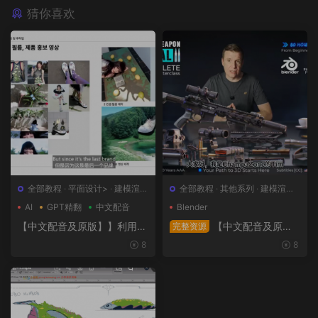
猜你喜欢
全部教程
·
平面设计>
·
建模渲染
全部教程
·
其他系列
·
建模渲染>
>
·
日韩系列
·
概念设计>
AI
GPT精翻
中文配音
Blender
【中文配音及原版】】利用人
【中文配音及原
完整资源
工智能和3D技术的混合BX流
版】终极武器大师班2｜AR-1
8
8
程和品牌艺术设计
5全流程硬表面王者课（中文
语音版+中文字幕版+工程文
件）