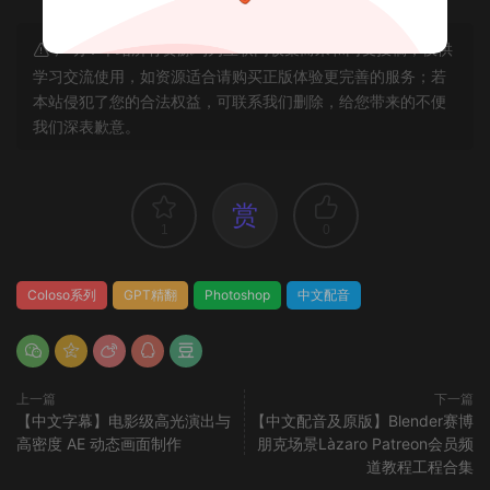
声明：本站所有资源均为互联网收集而来和网友投稿，仅供
学习交流使用，如资源适合请购买正版体验更完善的服务；若
本站侵犯了您的合法权益，可联系我们删除，给您带来的不便
我们深表歉意。
赏
1
0
Coloso系列
GPT精翻
Photoshop
中文配音
上一篇
下一篇
【中文字幕】电影级高光演出与
【中文配音及原版】Blender赛博
高密度 AE 动态画面制作
朋克场景Làzaro Patreon会员频
道教程工程合集