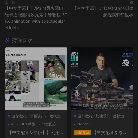
上一篇
下一篇
【中文字幕】TVPaint风火雷电二
【中文字幕】C4D+Octane创建
维卡通能量特效元素手绘教程 2D
超现实梦幻世界
FX animation with spectacular
effects
猜你喜欢
全部教程
·
平面设计>
·
建模渲染
全部教程
·
其他系列
·
建模渲染>
>
·
日韩系列
·
概念设计>
AI
GPT精翻
中文配音
Blender
【中文配音及原版】】利用人
【中文配音及原
完整资源