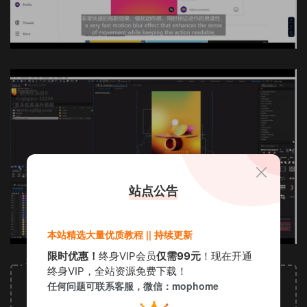
站点公告
本站精选大量优质教程 || 持续更新
限时优惠！
终身VIP会员
仅需99元
！现在开通
资源下载
终身VIP，全站资源免费下载！
5
任何问题可联系客服，微信：mophome
下载价格
金币