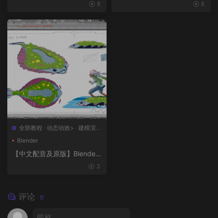
工智能和3D技术的混合BX流
版】终极武器大师班2｜AR-1
8
8
程和品牌艺术设计
5全流程硬表面王者课（中文
语音版+中文字幕版+工程文
件）
全部教程
·
动态动效>
·
建模渲染
>
·
概念设计>
·
绘画插图>
Blender
【中文配音及原版】Blender
风格化动画制作
3
评论
0