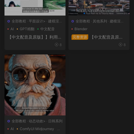
全部教程
·
平面设计>
·
建模渲染
全部教程
·
其他系列
·
建模渲染>
>
·
日韩系列
·
概念设计>
AI
GPT精翻
中文配音
Blender
【中文配音及原版】】利用人
【中文配音及原
完整资源
工智能和3D技术的混合BX流
版】终极武器大师班2｜AR-1
8
8
程和品牌艺术设计
5全流程硬表面王者课（中文
语音版+中文字幕版+工程文
件）
全部教程
·
动态动效>
·
日韩系列
AI
ComfyUI Midjourney