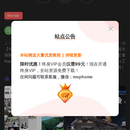
Blender
站点公告
上一篇
下一篇
【中文配音及原版】AI辅助3D动
【中文配音及原版】终极武器大
本站精选大量优质教程 || 持续更新
画制作入门：Kling ×
师班2｜AR-15全流程硬表面王者
NanoBanana × Midjourney
课（中文语音版+中文字幕版+工
限时优惠！
终身VIP会员
仅需99元
！现在开通
程文件）
终身VIP，全站资源免费下载！
任何问题可联系客服，微信：mophome
猜你喜欢