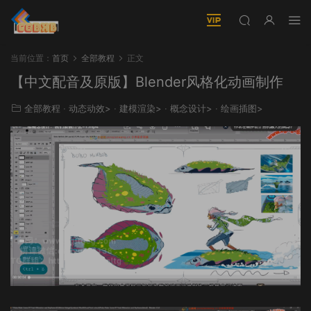
当前位置：
首页
全部教程
正文
【中文配音及原版】Blender风格化动画制作
全部教程
·
动态动效>
·
建模渲染>
·
概念设计>
·
绘画插图>