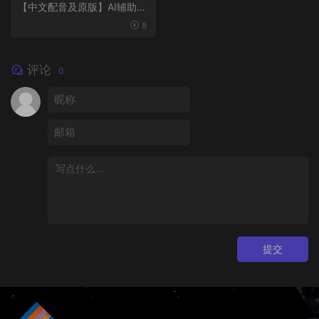
kling
【中文配音及原版】AI辅助3
D动画制作入门：Kling × Nan
8
oBanana × Midjourney
评论
0
提交