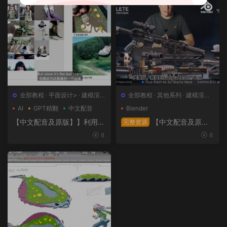
全部教程
·
平面设计>
·
建模渲染
全部教程
·
其他系列
·
建模渲染>
>
·
日韩系列
·
概念设计>
AI
GPT精翻
中文配音
Blender
【中文配音及原版】】利用人
【中文配音及原
完整资源
工智能和3D技术的混合BX流
版】终极武器大师班2｜AR-1
8
8
程和品牌艺术设计
5全流程硬表面王者课（中文
语音版+中文字幕版+工程文
件）