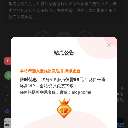
学习交流使用，如资源适合请购买正版体验更完善的服务；若
本站侵犯了您的合法权益，可联系我们删除，给您带来的不便
我们深表歉意。
赏
0
0
站点公告
Blender
GPT精翻
UE5
中文配音
本站精选大量优质教程 || 持续更新
限时优惠！
终身VIP会员
仅需99元
！现在开通
终身VIP，全站资源免费下载！
上一篇
下一篇
任何问题可联系客服，微信：mophome
【中文字幕】ue5开放世界关卡设
【中文配音及原版】卡通漫画故
计
事分镜教程
猜你喜欢