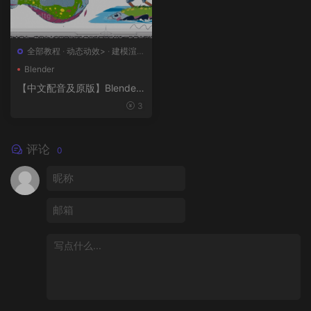
全部教程
·
动态动效>
·
建模渲染
>
·
概念设计>
·
绘画插图>
Blender
【中文配音及原版】Blender
风格化动画制作
3
评论
0