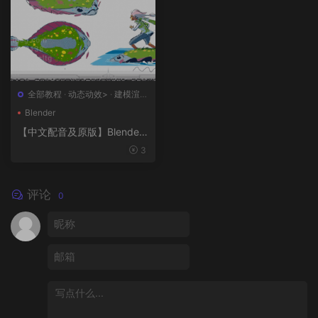
全部教程
·
动态动效>
·
建模渲染
>
·
概念设计>
·
绘画插图>
Blender
【中文配音及原版】Blender
风格化动画制作
3
评论
0