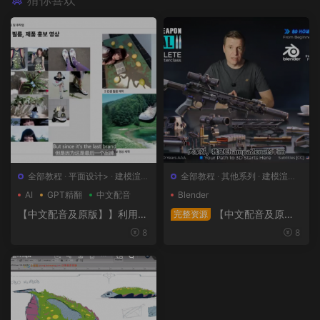
全部教程
·
平面设计>
·
建模渲染
全部教程
·
其他系列
·
建模渲染>
>
·
日韩系列
·
概念设计>
AI
GPT精翻
中文配音
Blender
【中文配音及原版】】利用人
【中文配音及原
完整资源
工智能和3D技术的混合BX流
版】终极武器大师班2｜AR-1
8
8
程和品牌艺术设计
5全流程硬表面王者课（中文
语音版+中文字幕版+工程文
件）