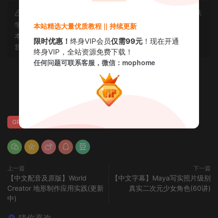
声明：本站所有资源均为互联网收集而来和网友投稿，仅供
学习交流使用，如资源适合请购买正版体验更完善的服务；若
本站精选大量优质教程 || 持续更新
本站侵犯了您的合法权益，可联系我们删除，给您带来的不便
限时优惠！
终身VIP会员
仅需99元
！现在开通
我们深表歉意。
终身VIP，全站资源免费下载！
任何问题可联系客服，微信：mophome
赏
0
0
GPT精翻
Maya
XGen
中文配音
上一篇
下一篇
【中文配音及原版】World
【中文字幕】Maya写实照片级别
Creator 地形制作应用实践(更新
真实二次元少女角色(60讲)
中)
猜你喜欢