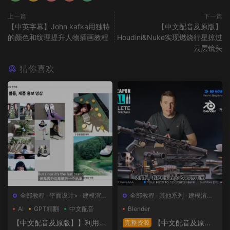
上一篇
下一篇
【中英字幕】John kafka用独特
【中文配音及原版】
的颜色和纹理提升人物插画教程
Houdini&Nuke实现燃烧行星掠过
云层镜头
猜你喜欢
全部教程
·
平面设计>
·
建模渲染
全部教程
·
其他系列
·
建模渲染>
>
·
日韩系列
·
概念设计>
AI
GPT精翻
中文配音
Blender
【中文配音及原版】】利用人
【中文配音及原
完整资源