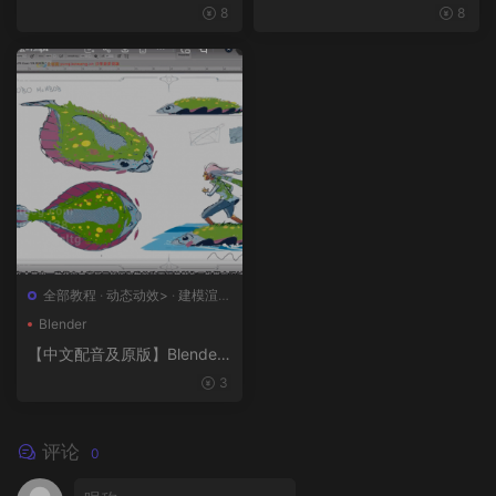
工智能和3D技术的混合BX流
版】终极武器大师班2｜AR-1
8
8
程和品牌艺术设计
5全流程硬表面王者课（中文
语音版+中文字幕版+工程文
件）
全部教程
·
动态动效>
·
建模渲染
>
·
概念设计>
·
绘画插图>
Blender
【中文配音及原版】Blender
风格化动画制作
3
评论
0