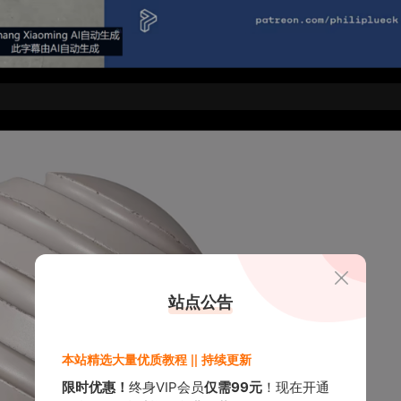
站点公告
本站精选大量优质教程 || 持续更新
限时优惠！
终身VIP会员
仅需99元
！现在开通