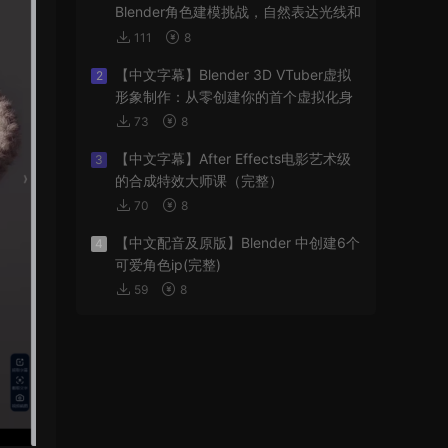
Blender角色建模挑战，自然表达光线和
阴影
111
8
【中文字幕】Blender 3D VTuber虚拟
2
形象制作：从零创建你的首个虚拟化身
73
8
【中文字幕】After Effects电影艺术级
3
的合成特效大师课（完整）
70
8
【中文配音及原版】Blender 中创建6个
4
可爱角色ip(完整)
59
8