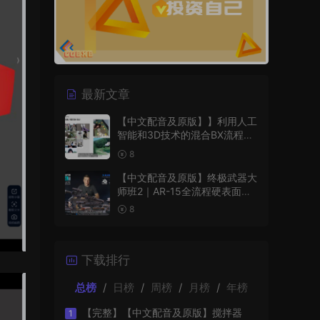
最新文章
【中文配音及原版】】利用人工
智能和3D技术的混合BX流程和
品牌艺术设计
8
【中文配音及原版】终极武器大
师班2｜AR-15全流程硬表面王
者课（中文语音版+中文字幕版
8
+工程文件）
下载排行
总榜
/
日榜
/
周榜
/
月榜
/
年榜
【完整】【中文配音及原版】搅拌器
1