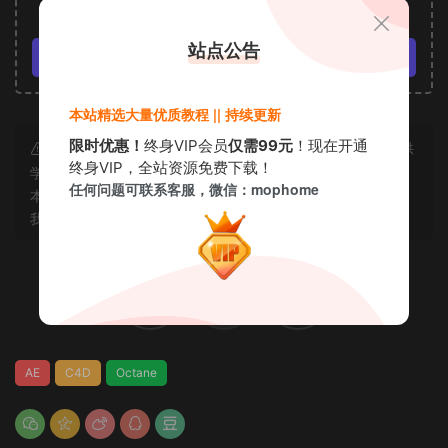
VIP免费
站点公告
立即购买
本站精选大量优质教程 || 持续更新
限时优惠！
终身VIP会员
仅需99元
！现在开通
声明：本站所有资源均为互联网收集而来和网友投稿，仅供
终身VIP，全站资源免费下载！
学习交流使用，如资源适合请购买正版体验更完善的服务；若
任何问题可联系客服，微信：mophome
本站侵犯了您的合法权益，可联系我们删除，给您带来的不便
我们深表歉意。
赏
0
0
AE
C4D
Octane