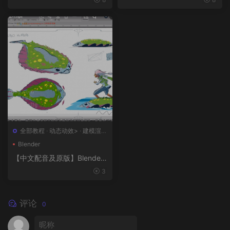
程和品牌艺术设计
5全流程硬表面王者课（中文
语音版+中文字幕版+工程文
件）
全部教程
·
动态动效>
·
建模渲染
>
·
概念设计>
·
绘画插图>
Blender
【中文配音及原版】Blender
风格化动画制作
3
评论
0