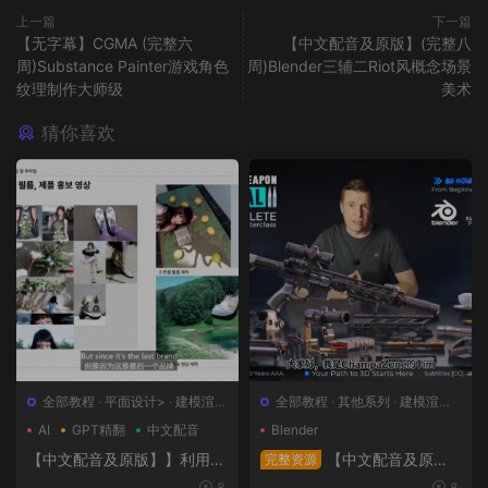
上一篇
下一篇
【无字幕】CGMA (完整六
【中文配音及原版】(完整八
周)Substance Painter游戏角色
周)Blender三辅二Riot风概念场景
纹理制作大师级
美术
猜你喜欢
全部教程
·
平面设计>
·
建模渲染
全部教程
·
其他系列
·
建模渲染>
>
·
日韩系列
·
概念设计>
AI
GPT精翻
中文配音
Blender
【中文配音及原版】】利用人
【中文配音及原
完整资源
工智能和3D技术的混合BX流
版】终极武器大师班2｜AR-1
8
8