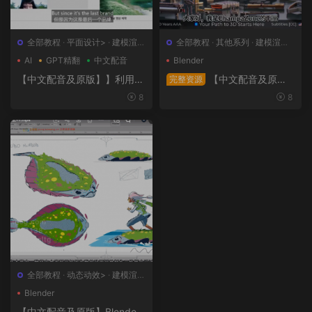
全部教程
·
平面设计>
·
建模渲染
全部教程
·
其他系列
·
建模渲染>
>
·
日韩系列
·
概念设计>
AI
GPT精翻
中文配音
Blender
【中文配音及原版】】利用人
【中文配音及原
完整资源
工智能和3D技术的混合BX流
版】终极武器大师班2｜AR-1
8
8
程和品牌艺术设计
5全流程硬表面王者课（中文
语音版+中文字幕版+工程文
件）
全部教程
·
动态动效>
·
建模渲染
>
·
概念设计>
·
绘画插图>
Blender
【中文配音及原版】Blender