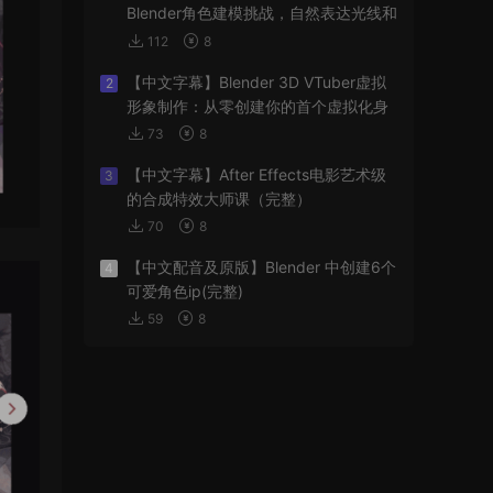
Blender角色建模挑战，自然表达光线和
阴影
112
8
【中文字幕】Blender 3D VTuber虚拟
2
形象制作：从零创建你的首个虚拟化身
73
8
【中文字幕】After Effects电影艺术级
3
的合成特效大师课（完整）
70
8
【中文配音及原版】Blender 中创建6个
4
可爱角色ip(完整)
59
8