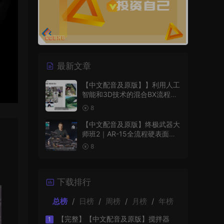
最新文章
【中文配音及原版】】利用人工
智能和3D技术的混合BX流程和
品牌艺术设计
8
【中文配音及原版】终极武器大
师班2｜AR-15全流程硬表面王
者课（中文语音版+中文字幕版
8
+工程文件）
下载排行
总榜
/
日榜
/
周榜
/
月榜
/
年榜
【完整】【中文配音及原版】搅拌器
1