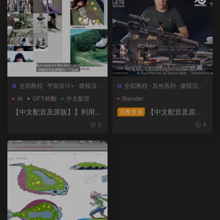
全部教程
·
平面设计>
·
建模渲染
全部教程
·
其他系列
·
建模渲染>
>
·
日韩系列
·
概念设计>
AI
GPT精翻
中文配音
Blender
【中文配音及原版】】利用人
【中文配音及原
完整资源
工智能和3D技术的混合BX流
版】终极武器大师班2｜AR-1
8
8
程和品牌艺术设计
5全流程硬表面王者课（中文
语音版+中文字幕版+工程文
件）