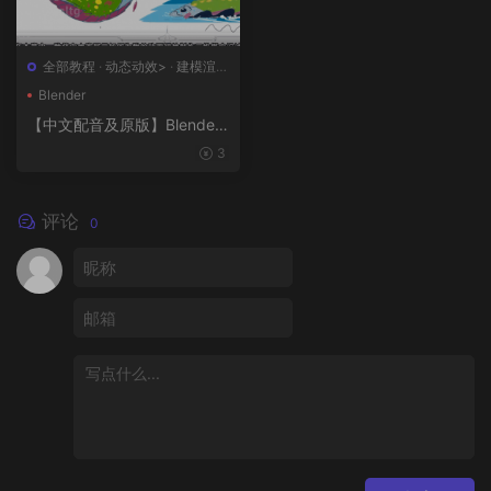
全部教程
·
动态动效>
·
建模渲染
>
·
概念设计>
·
绘画插图>
Blender
【中文配音及原版】Blender
风格化动画制作
3
评论
0