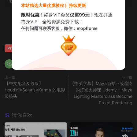
我们深表歉意。
本站精选大量优质教程 || 持续更新
限时优惠！
终身VIP会员
仅需99元
！现在开通
终身VIP，全站资源免费下载！
赏
任何问题可联系客服，微信：mophome
0
0
Photoshop
ZBrush
上一篇
下一篇
【中文配音及原版】
【中英字幕】Maya为专业级渲染
Houdini×Solaris×Karma 的电影
的灯光大师课 Udemy – Maya
级镜头
Lighting Masterclass Become
Pro at Rendering
猜你喜欢