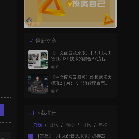
最新文章
【中文配音及原版】】利用人工
智能和3D技术的混合BX流程和
品牌艺术设计
8
【中文配音及原版】终极武器大
师班2｜AR-15全流程硬表面王
者课（中文语音版+中文字幕版
8
+工程文件）
下载排行
总榜
/
日榜
/
周榜
/
月榜
/
年榜
【完整】【中文配音及原版】搅拌器
1