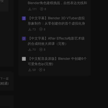
站侵
Blender角色建模挑战，自然表达光线和
阴影
111
8
【中文字幕】Blender 3D VTuber虚拟
2
形象制作：从零创建你的首个虚拟化身
73
8
【中文字幕】After Effects电影艺术级
3
的合成特效大师课（完整）
70
8
【中文配音及原版】Blender 中创建6个
4
可爱角色ip(完整)
59
8
下一篇
到精通)