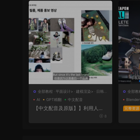
全部教程
·
平面设计>
·
建模渲染>
·
日韩
全部教
系列
计>
AI
GPT精翻
中文配音
Blender
【中文配音及原版】】利用人工
完整资源
智能和3D技术的混合BX流程和品
极武器
8
牌艺术设计
表面王
幕版+