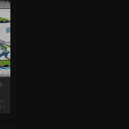
念
风格
3