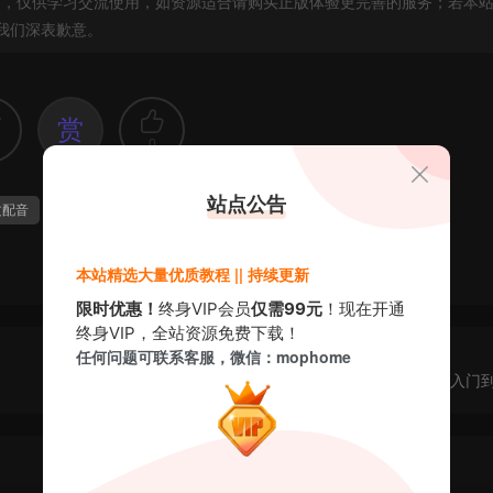
，仅供学习交流使用，如资源适合请购买正版体验更完善的服务；若本
我们深表歉意。
赏
0
站点公告
文配音
本站精选大量优质教程 || 持续更新
限时优惠！
终身VIP会员
仅需99元
！现在开通
终身VIP，全站资源免费下载！
任何问题可联系客服，微信：mophome
[中文教程]黄豆奶爸-ChatGPT大师班(从入门