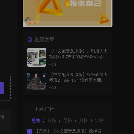
最新文章
【中文配音及原版】】利用人工
智能和3D技术的混合BX流程和
品牌艺术设计
8
【中文配音及原版】终极武器大
师班2｜AR-15全流程硬表面王
者课（中文语音版+中文字幕版
8
+工程文件）
下载排行
站侵
总榜
/
日榜
/
周榜
/
月榜
/
年榜
【完整】【中文配音及原版】搅拌器
1