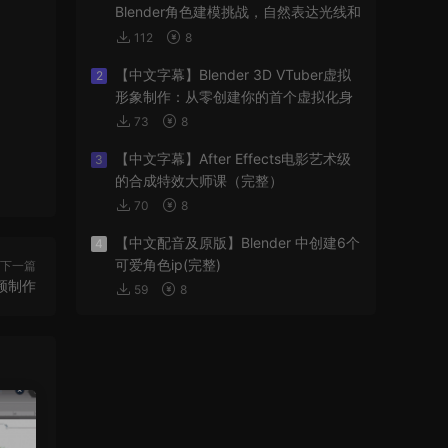
Blender角色建模挑战，自然表达光线和
阴影
112
8
【中文字幕】Blender 3D VTuber虚拟
2
形象制作：从零创建你的首个虚拟化身
73
8
【中文字幕】After Effects电影艺术级
3
的合成特效大师课（完整）
70
8
【中文配音及原版】Blender 中创建6个
4
可爱角色ip(完整)
下一篇
视频制作
59
8