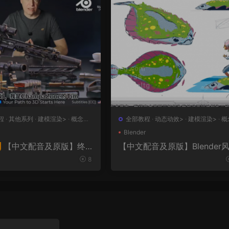
程
·
其他系列
·
建模渲染>
·
概念设
全部教程
·
动态动效>
·
建模渲染>
·
概
设计>
·
绘画插图>
Blender
【中文配音及原版】终
【中文配音及原版】Blender
化动画制作
大师班2｜AR-15全流程硬
8
者课（中文语音版+中文字
工程文件）