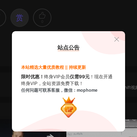
赏
0
站点公告
本站精选大量优质教程 || 持续更新
限时优惠！
终身VIP会员
仅需99元
！现在开通
终身VIP，全站资源免费下载！
[中文字幕]无与伦比的品质-尽在Redshift
任何问题可联系客服，微信：mophome