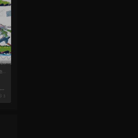
念
风格
3