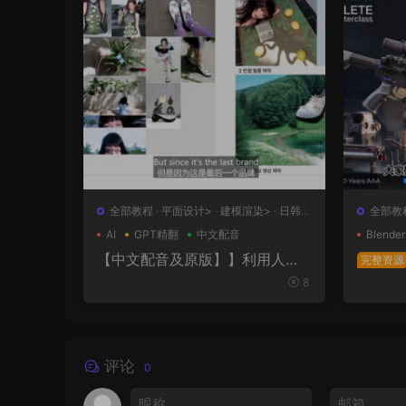
全部教程
·
平面设计>
·
建模渲染>
·
日韩
全部教
系列
计>
AI
GPT精翻
中文配音
Blender
【中文配音及原版】】利用人工
完整资源
智能和3D技术的混合BX流程和品
极武器
8
牌艺术设计
表面王
幕版+
评论
0