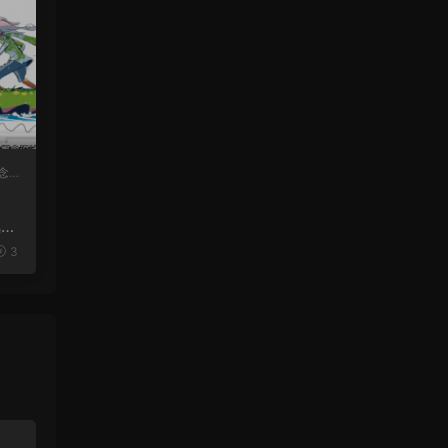
念
风格
3