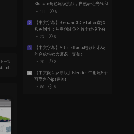
Blender角色建模挑战，自然表达光线和
阴影
111
8
【中文字幕】Blender 3D VTuber虚拟
2
形象制作：从零创建你的首个虚拟化身
73
8
【中文字幕】After Effects电影艺术级
3
的合成特效大师课（完整）
下一篇
70
8
hift
【中文配音及原版】Blender 中创建6个
4
可爱角色ip(完整)
59
8