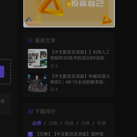
最新文章
【中文配音及原版】】利用人工
智能和3D技术的混合BX流程和
品牌艺术设计
8
【中文配音及原版】终极武器大
师班2｜AR-15全流程硬表面王
者课（中文语音版+中文字幕版
8
+工程文件）
站侵
下载排行
总榜
/
日榜
/
周榜
/
月榜
/
年榜
【完整】【中文配音及原版】搅拌器
1