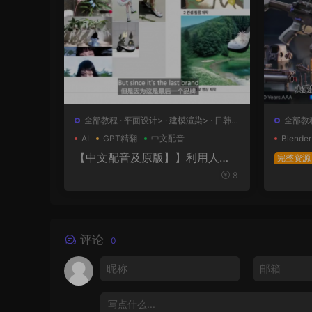
全部教程
·
平面设计>
·
建模渲染>
·
日韩
全部教
系列
计>
AI
GPT精翻
中文配音
Blender
【中文配音及原版】】利用人工
完整资源
智能和3D技术的混合BX流程和品
极武器
8
牌艺术设计
表面王
幕版+
评论
0