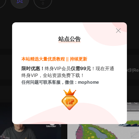
0
站点公告
本站精选大量优质教程 || 持续更新
限时优惠！
终身VIP会员
仅需99元
！现在开通
[中文字幕]工业设计高质量3D渲染：从 Keyshot到Reds
终身VIP，全站资源免费下载！
任何问题可联系客服，微信：mophome