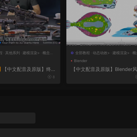
程
·
其他系列
·
建模渲染>
·
概念设
全部教程
·
动态动效>
·
建模渲染>
·
概
设计>
·
绘画插图>
Blender
【中文配音及原版】终
【中文配音及原版】Blender
化动画制作
大师班2｜AR-15全流程硬
8
者课（中文语音版+中文字
工程文件）