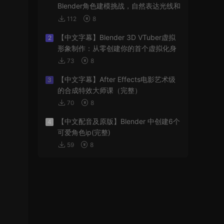
Blender角色建模挑战，自然表达光线和
阴影
112
8
【中文字幕】Blender 3D VTuber虚拟
2
形象制作：从零创建你的首个虚拟化身
73
8
【中文字幕】After Effects电影艺术级
3
的合成特效大师课（完整）
70
8
【中文配音及原版】Blender 中创建6个
4
可爱角色ip(完整)
59
8