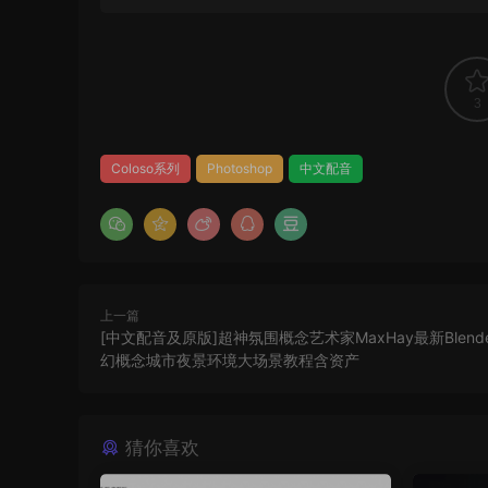
3
Coloso系列
Photoshop
中文配音
上一篇
[中文配音及原版]超神氛围概念艺术家MaxHay最新Blend
幻概念城市夜景环境大场景教程含资产
猜你喜欢