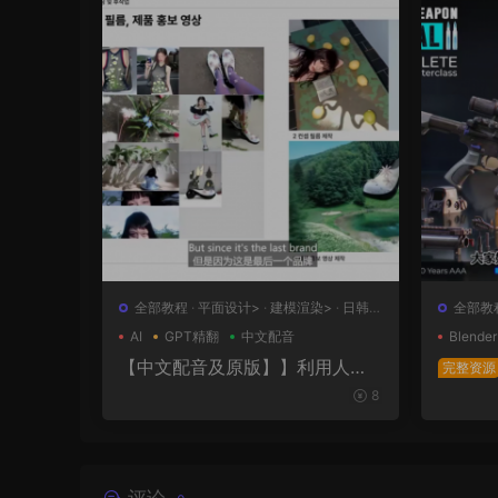
全部教程
·
平面设计>
·
建模渲染>
·
日韩
全部教
系列
计>
AI
GPT精翻
中文配音
Blender
【中文配音及原版】】利用人工
完整资源
智能和3D技术的混合BX流程和品
极武器
8
牌艺术设计
表面王
幕版+