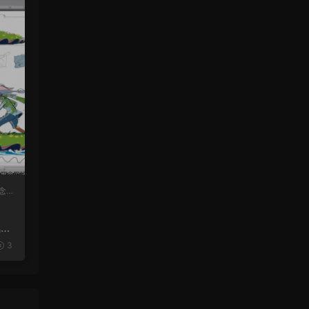
念
风格
3