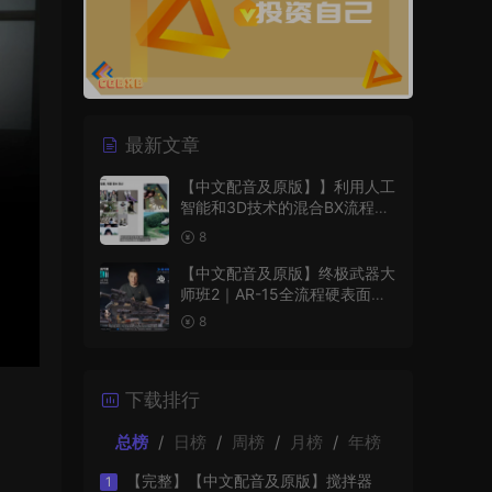
最新文章
【中文配音及原版】】利用人工
智能和3D技术的混合BX流程和
品牌艺术设计
8
【中文配音及原版】终极武器大
师班2｜AR-15全流程硬表面王
者课（中文语音版+中文字幕版
8
+工程文件）
下载排行
总榜
/
日榜
/
周榜
/
月榜
/
年榜
【完整】【中文配音及原版】搅拌器
1