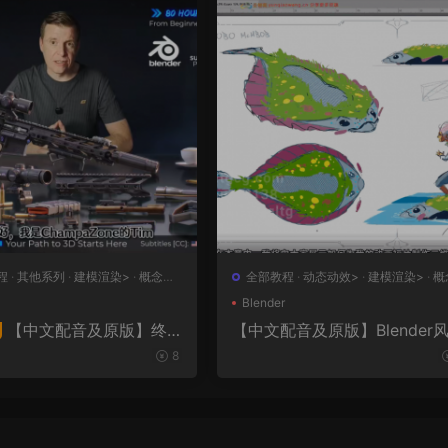
程
·
其他系列
·
建模渲染>
·
概念设
全部教程
·
动态动效>
·
建模渲染>
·
概
设计>
·
绘画插图>
Blender
【中文配音及原版】终
【中文配音及原版】Blender
化动画制作
大师班2｜AR-15全流程硬
8
者课（中文语音版+中文字
工程文件）