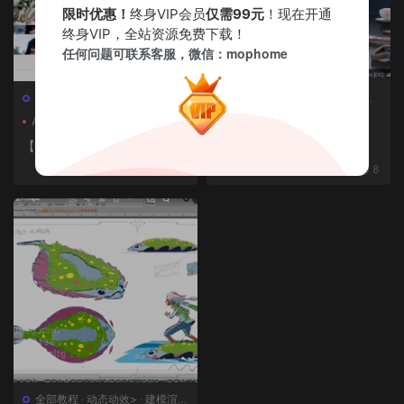
限时优惠！
终身VIP会员
仅需99元
！现在开通
终身VIP，全站资源免费下载！
任何问题可联系客服，微信：mophome
全部教程
·
平面设计>
·
建模渲染
全部教程
·
其他系列
·
建模渲染>
>
·
日韩系列
·
概念设计>
AI
GPT精翻
中文配音
Blender
【中文配音及原版】】利用人
【中文配音及原
完整资源
工智能和3D技术的混合BX流
版】终极武器大师班2｜AR-1
8
8
程和品牌艺术设计
5全流程硬表面王者课（中文
语音版+中文字幕版+工程文
件）
全部教程
·
动态动效>
·
建模渲染