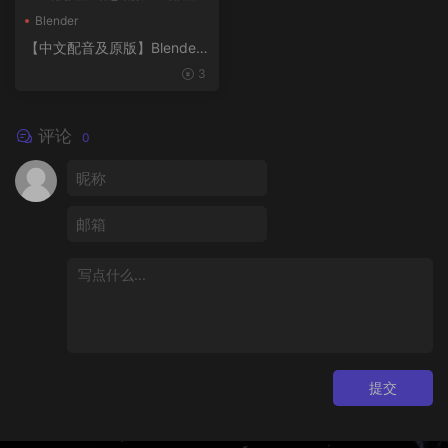
>
·
概念设计>
·
绘画插图>
Blender
【中文配音及原版】Blender
风格化动画制作
3
评论
0
提交