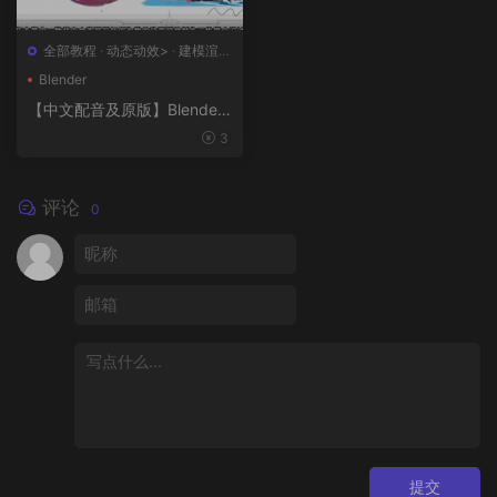
全部教程
·
动态动效>
·
建模渲染
>
·
概念设计>
·
绘画插图>
Blender
【中文配音及原版】Blender
风格化动画制作
3
评论
0
提交