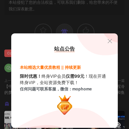
本站侵犯了您的合法权益，可联系我们删除，给您带来的不便
我们深表歉意。
赏
2
0
站点公告
Coloso系列
本站精选大量优质教程 || 持续更新
限时优惠！
终身VIP会员
仅需99元
！现在开通
上一篇
下一篇
终身VIP，全站资源免费下载！
【中文字幕】 C4D完成品牌需要
[中文字幕] Houdini动画全流程冷
任何问题可联系客服，微信：mophome
的梦幻潮流主视觉KV
峻冰艳湖边的巨熊和鱼
猜你喜欢