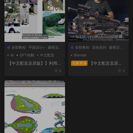
全部教程
·
平面设计>
·
建模渲染
全部教程
·
其他系列
·
建模渲染>
>
·
日韩系列
·
概念设计>
AI
GPT精翻
中文配音
Blender
【中文配音及原版】】利用人
【中文配音及原
完整资源
工智能和3D技术的混合BX流
版】终极武器大师班2｜AR-1
8
8
程和品牌艺术设计
5全流程硬表面王者课（中文
语音版+中文字幕版+工程文
件）