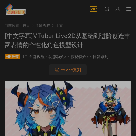
当前位置：
首页
全部教程
正文
[中文字幕]VTuber Live2D从基础到进阶创造丰
富表情的个性化角色模型设计
VIP免费
全部教程
·
动态动效>
·
影视特效>
·
日韩系列
coloso系列