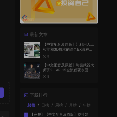
最新文章
【中文配音及原版】】利用人工
智能和3D技术的混合BX流程和
品牌艺术设计
8
【中文配音及原版】终极武器大
师班2｜AR-15全流程硬表面王
者课（中文语音版+中文字幕版
8
+工程文件）
下载排行
总榜
/
日榜
/
周榜
/
月榜
/
年榜
【完整】【中文配音及原版】搅拌器
1