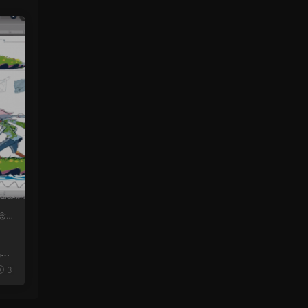
念
风格
3