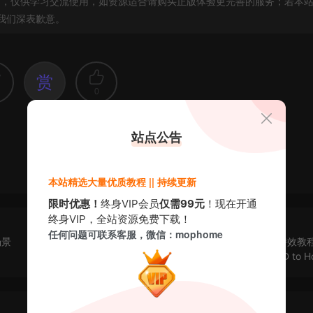
，仅供学习交流使用，如资源适合请购买正版体验更完善的服务；若本
我们深表歉意。
赏
0
站点公告
本站精选大量优质教程 || 持续更新
限时优惠！
终身VIP会员
仅需99元
！现在开通
终身VIP，全站资源免费下载！
任何问题可联系客服，微信：mophome
场景
[英文教程-无字幕]Houdini模拟C4D几何运动图形动画特效教程
114: From C4D to H