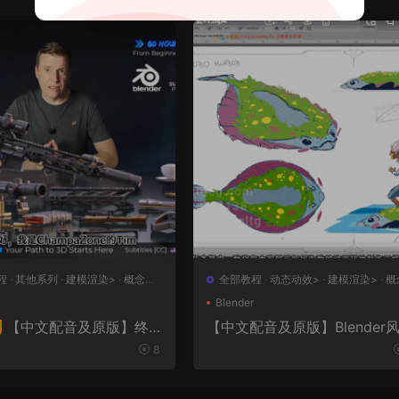
程
·
其他系列
·
建模渲染>
·
概念设
全部教程
·
动态动效>
·
建模渲染>
·
概
设计>
·
绘画插图>
Blender
【中文配音及原版】终
【中文配音及原版】Blender
化动画制作
大师班2｜AR-15全流程硬
8
者课（中文语音版+中文字
工程文件）