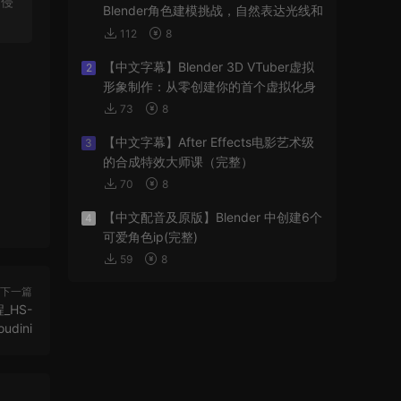
站侵
Blender角色建模挑战，自然表达光线和
阴影
112
8
【中文字幕】Blender 3D VTuber虚拟
2
形象制作：从零创建你的首个虚拟化身
73
8
【中文字幕】After Effects电影艺术级
3
的合成特效大师课（完整）
70
8
【中文配音及原版】Blender 中创建6个
4
可爱角色ip(完整)
59
8
下一篇
_HS-
oudini