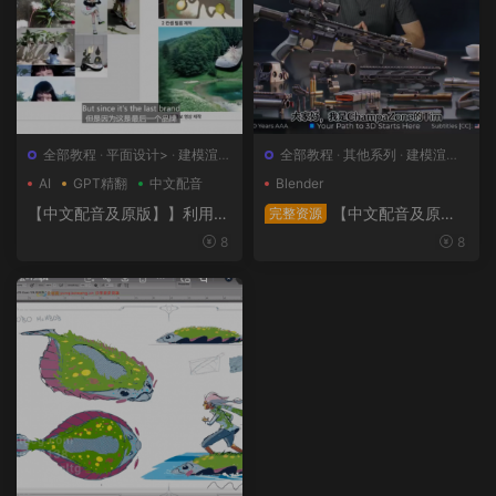
全部教程
·
平面设计>
·
建模渲染
全部教程
·
其他系列
·
建模渲染>
>
·
日韩系列
·
概念设计>
AI
GPT精翻
中文配音
Blender
【中文配音及原版】】利用人
【中文配音及原
完整资源
工智能和3D技术的混合BX流
版】终极武器大师班2｜AR-1
8
8
程和品牌艺术设计
5全流程硬表面王者课（中文
语音版+中文字幕版+工程文
件）