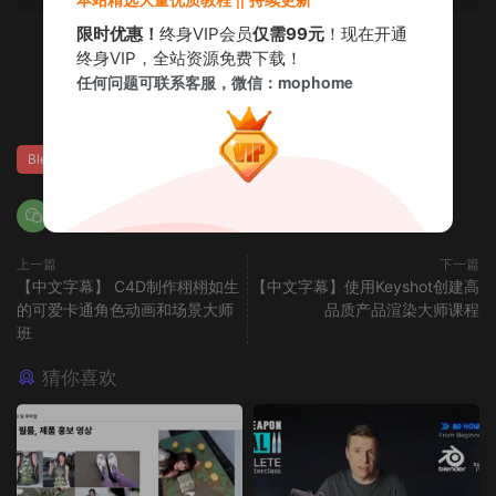
限时优惠！
终身VIP会员
仅需99元
！现在开通
终身VIP，全站资源免费下载！
赏
任何问题可联系客服，微信：mophome
0
0
Blender
上一篇
下一篇
【中文字幕】 C4D制作栩栩如生
【中文字幕】使用Keyshot创建高
的可爱卡通角色动画和场景大师
品质产品渲染大师课程
班
猜你喜欢