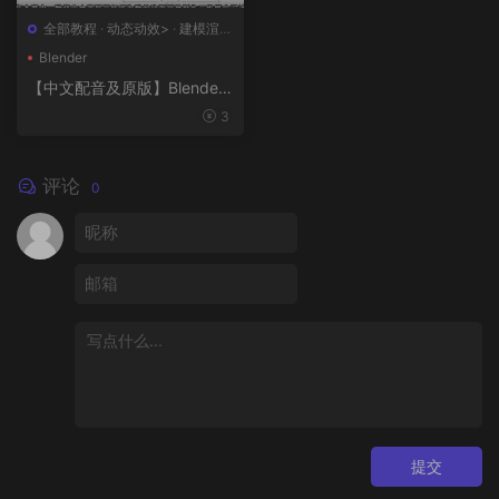
全部教程
·
动态动效>
·
建模渲染
>
·
概念设计>
·
绘画插图>
Blender
【中文配音及原版】Blender
风格化动画制作
3
评论
0
提交