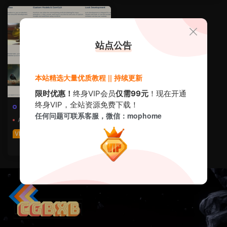
站点公告
本站精选大量优质教程 || 持续更新
限时优惠！
终身VIP会员
仅需99元
！现在开通
终身VIP，全站资源免费下载！
全部教程
·
其他系列
·
动态动效>
任何问题可联系客服，微信：mophome
·
建模渲染>
AI
Blender
ComfyUI Midjourney
AI动画大师课 Curio
VIP免费
us Refuge – AI Animation
8