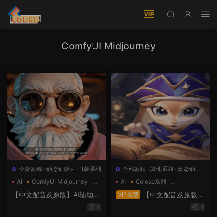
ComfyUI Midjourney
全部教程
·
动态动效>
·
日韩系列
全部教程
·
其他系列
·
动态动效>
·
建模渲染>
·
日韩系列
·
概念设
AI
ComfyUI Midjourney
AI
Coloso系列
计>
·
绘画插图>
kling
ComfyUI Midjourney
【中文配音及原版】AI辅助3
【中文配音及原版】
VIP免费
D动画制作入门：Kling × Nan
AI时代游戏与影视制作Midjou
8
8
oBanana × Midjourney
rney&Chatgpt全流程大师班